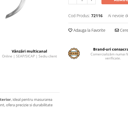
Cod Produs:
72116
Ai nevoie d
Adauga la Favorite
Cere 
Brand-uri consacr
Vânzări multicanal
Comercializăm numai 
Online | SEAP/SICAP | Sediu client
verificate.
terior
, ideal pentru masurarea
nt, ofera precizie si durabilitate