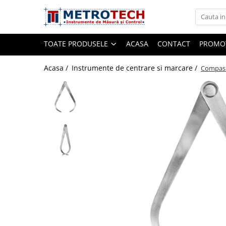
Toate Produsele
TOATE PRODUSELE
ACASA
CONTACT
PROMOT
Sublere
Acasa /
Instrumente de centrare si marcare /
Compas p
Sublere digitale
Sublere mecanice
Sublere digitale de adancime
Sublere mecanice de adancime
Sublere cu cadran
Sublere speciale digitale
Sublere speciale mecanice
Sublere digitale de inaltime
Sublere mecanice de inaltime