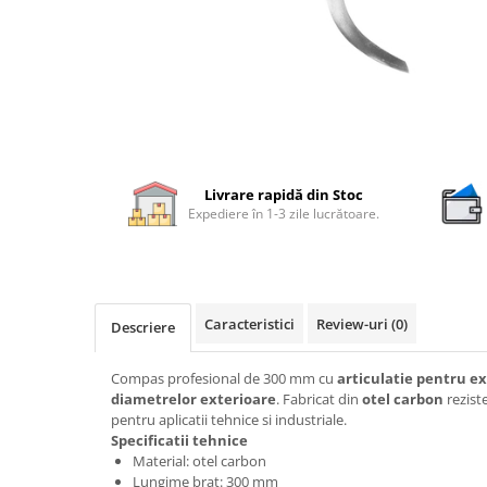
Rigle digitale
Accesorii sublere
Transfer date sublere
Micrometre
Micrometre mecanice
Micrometre digitale
Livrare rapidă din Stoc
Expediere în 1-3 zile lucrătoare.
Micrometre de interior in 2 puncte
Micrometre tubulare de interior
Micrometre de adancime
Caracteristici
Review-uri
(0)
Micrometre mecanice de interior
Descriere
in 3 puncte
Compas profesional de 300 mm cu
articulatie pentru ex
Micrometre digitale de interior in
diametrelor exterioare
. Fabricat din
otel carbon
reziste
3 puncte
pentru aplicatii tehnice si industriale.
Micrometre pentru caneluri
Specificatii tehnice
Material: otel carbon
Micrometre cu disc
Lungime brat: 300 mm