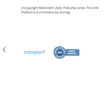
Analizoare optice
©Copyright Metrotech 2026. Prețurile conțin TVA 21%
Platforma E-commerce by Gomag
Detectoare de gaze
Durometre, rugozimetre,
grosimetre
Durometre
Rugozimetre
Grosimetre
Comparatoare profil suprafata
Accesorii durometre si
rugozimetre
Lupe si microscoape
Lupe
Microscoape industriale
Cale, pini, lere, calibre sudura
Seturi cale plan paralele