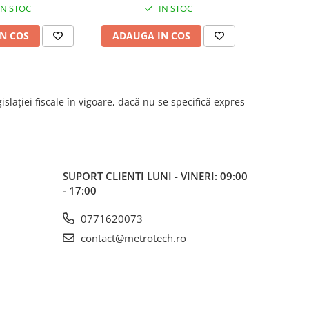
IN STOC
IN STOC
izie 0.005mm
N COS
ADAUGA IN COS
ADAUG
islației fiscale în vigoare, dacă nu se specifică expres
SUPORT CLIENTI
LUNI - VINERI: 09:00
- 17:00
0771620073
contact@metrotech.ro