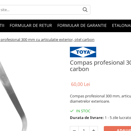
II
FORMULAR DE RETUR
FORMULAR DE GARANTIE
ETALONA
rofesional 300 mm cu articulatie exterior, otel carbon
Compas profesional 300
carbon
60,00 Lei
Compas profesional 300 mm, articul
diametrelor exterioare.
IN STOC
Durata de livrare:
1 - 5 zile lucrat
ADAUG