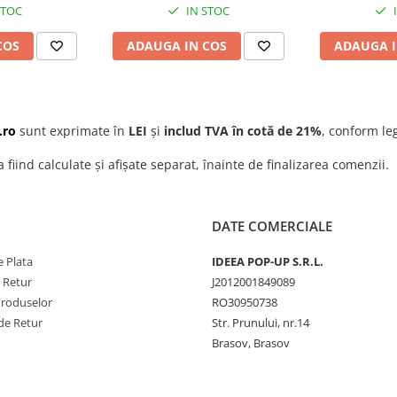
STOC
IN STOC
4mm, prec
COS
ADAUGA IN COS
ADAUGA I
.ro
sunt exprimate în
LEI
și
includ TVA în cotă de 21%
, conform leg
a fiind calculate și afișate separat, înainte de finalizarea comenzii.
DATE COMERCIALE
 Plata
IDEEA POP-UP S.R.L.
e Retur
J2012001849089
Produselor
RO30950738
de Retur
Str. Prunului, nr.14
Brasov, Brasov