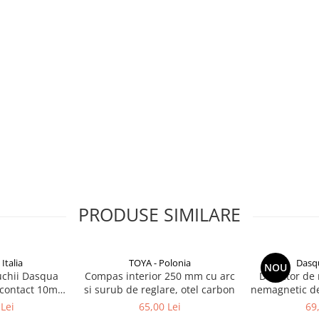
PRODUSE SIMILARE
Italia
TOYA - Polonia
Dasqu
NOU
uchii Dasqua
Compas interior 250 mm cu arc
Detector de
contact 10mm
si surub de reglare, otel carbon
nemagnetic de
/-0,005mm
5761-0010
Lei
65,00 Lei
69
capete de c