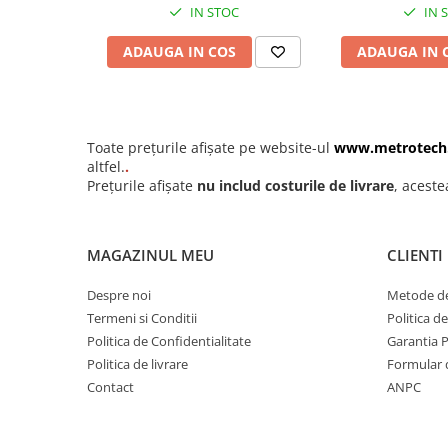
IN STOC
IN 
Ceasuri comparatoare mecanice
de grosimi
ADAUGA IN COS
ADAUGA IN 
Ceasuri comparatoare de
adancime
Ceasuri comparatoare cu levier
Accesorii pentru ceasuri
Toate prețurile afișate pe website-ul
www.metrotech
altfel.
.
comparatoare
Prețurile afișate
nu includ costurile de livrare
, aceste
Aparate de masura si control
Termometre si higrometre
MAGAZINUL MEU
CLIENTI
Multimetre digitale
Telemetre laser
Despre noi
Metode de
Umidometre
Termeni si Conditii
Politica d
Politica de Confidentialitate
Garantia 
Luxmetre
Politica de livrare
Formular 
Tahometre
Contact
ANPC
Anemometre
Sonometre