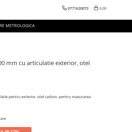
0771620073
0,00
RE METROLOGICA
 mm cu articulatie exterior, otel
atie pentru exterior, otel carbon, pentru masurarea
oare
A IN COS