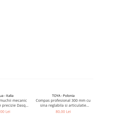
a - Italia
TOYA - Polonia
NOU
 muchii mecanic
Compas profesional 300 mm cu
Dispoziti
 precizie Dasqua
sina reglabila si articulatie
punct z
, coada 10mm,
punct de cerc 1/4, otel carbon
precizie +
,00 Lei
80,00 Lei
ontact 10mm si