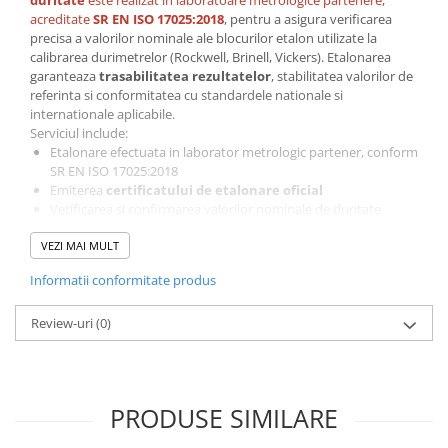
duritate
este realizat in laboratoare metrologice partenere,
acreditate
SR EN ISO 17025:2018
, pentru a asigura verificarea
precisa a valorilor nominale ale blocurilor etalon utilizate la
calibrarea durimetrelor (Rockwell, Brinell, Vickers). Etalonarea
garanteaza
trasabilitatea rezultatelor
, stabilitatea valorilor de
referinta si conformitatea cu standardele nationale si
internationale aplicabile.
Serviciul include:
Etalonare efectuata in laborator metrologic partener, conform
SR EN ISO 17025:2018
Emiterea
certificatului de etalonare oficial
Verificarea si confirmarea valorilor nominale de duritate
Inspectie vizuala si evaluare a starii etalonului
VEZI MAI MULT
Etichetare
cu date de identificare si valabilitate
Termen de executie:
5–10 zile lucratoare de la confirmarea
Informatii conformitate produs
comenzii
Conditii de aplicare
Review-uri
Pretul se aplica pentru
(0)
un singur etalon de duritate
Pentru seturi, se adauga in cos cate un serviciu pentru fiecare
bloc etalon
Avantaje si functionalitati
Precizie ridicata prin etalonare acreditata
PRODUSE SIMILARE
Certificat oficial, necesar pentru audituri, ISO si verificari
interne