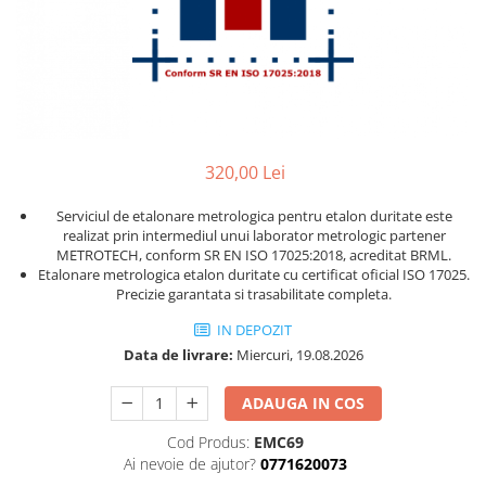
Ceasuri comparatoare cu levier
Micrometre speciale
Accesorii pentru ceasuri
Pasametre
comparatoare
Accesorii micrometre
320,00 Lei
Serviciul de etalonare metrologica pentru etalon duritate este
realizat prin intermediul unui laborator metrologic partener
METROTECH, conform SR EN ISO 17025:2018, acreditat BRML.
Etalonare metrologica etalon duritate cu certificat oficial ISO 17025.
Precizie garantata si trasabilitate completa.
IN DEPOZIT
Data de livrare:
Miercuri, 19.08.2026
ADAUGA IN COS
Cod Produs:
EMC69
Ai nevoie de ajutor?
0771620073