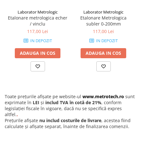
Asigura trasabilitate si stabilitate in calibrarea durimetrelor
Serviciu profesional, rapid si sigur
Laborator Metrologic
Laborator Metrologic
Utilizari recomandate
Etalonare metrologica echer
Etalonare Metrologica
Laboratoare de metrologie si control calitate
/ vinclu
subler 0-200mm
Calibrarea durimetrelor Rockwell, Brinell, Vickers
117,00 Lei
117,00 Lei
Sectii de productie metalurgica si prelucrari mecanice
Procese industriale unde stabilitatea masuratorilor de
IN DEPOZIT
IN DEPOZIT
duritate este esentiala
ADAUGA IN COS
ADAUGA IN COS
Toate prețurile afișate pe website-ul
www.metrotech.ro
sunt
exprimate în
LEI
și
includ TVA în cotă de 21%
, conform
legislației fiscale în vigoare, dacă nu se specifică expres
altfel.
.
Prețurile afișate
nu includ costurile de livrare
, acestea fiind
calculate și afișate separat, înainte de finalizarea comenzii.