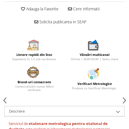
Adauga la Favorite
Cere informatii
Solicita publicarea in SEAP
Livrare rapidă din Stoc
Vânzări multicanal
Expediere în 1-3 zile lucrătoare.
Online | SEAP/SICAP | Sediu client
Brand-uri consacrate
Verificari Metrologice
Comercializăm numai Mărci
Produse cu Certificat Metrologic.
verificate.
Descriere
Serviciul de
etalonare metrologica pentru etalonul de