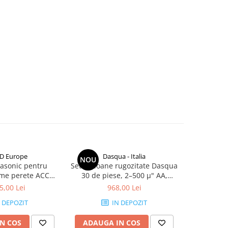
D Europe
Dasqua - Italia
NOU
NOU
rasonic pentru
Set etaloane rugozitate Dasqua
Set etaloa
ime perete ACCUD
30 de piese, 2–500 μ" AA,
ISR-CS130
T200
pentru strunjire, frezare,
Rz, pr
5,00 Lei
968,00 Lei
1
slefuire
 DEPOZIT
IN DEPOZIT
N COS
ADAUGA IN COS
ADAUG