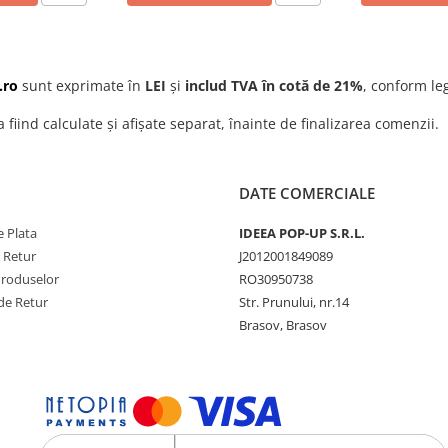
.ro
sunt exprimate în
LEI
și
includ TVA în cotă de 21%
, conform leg
a fiind calculate și afișate separat, înainte de finalizarea comenzii.
DATE COMERCIALE
 Plata
IDEEA POP-UP S.R.L.
e Retur
J2012001849089
Produselor
RO30950738
de Retur
Str. Prunului, nr.14
Brasov, Brasov