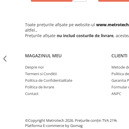
Analizoare optice
Durometre, rugozimetre,
grosimetre
Toate prețurile afișate pe website-ul
www.metrotech
Durometre
altfel.
.
Prețurile afișate
nu includ costurile de livrare
, aceste
Rugozimetre
Grosimetre
MAGAZINUL MEU
CLIENTI
Comparatoare profil suprafata
Accesorii durometre si
Despre noi
Metode de
rugozimetre
Termeni si Conditii
Politica d
Lupe si microscoape
Politica de Confidentialitate
Garantia 
Lupe
Politica de livrare
Formular 
Contact
ANPC
Microscoape industriale
Cale, pini, lere, calibre sudura
Seturi cale plan paralele
©Copyright Metrotech 2026. Prețurile conțin TVA 21%
Calibre sudura
Platforma E-commerce by Gomag