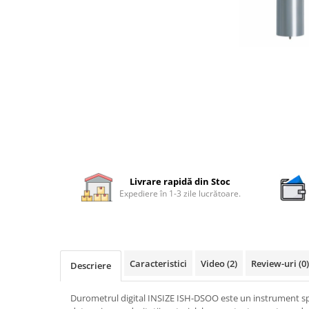
Rigle digitale
Accesorii sublere
Transfer date sublere
Micrometre
Micrometre mecanice
Micrometre digitale
Micrometre de interior in 2 puncte
Micrometre tubulare de interior
Livrare rapidă din Stoc
Micrometre de adancime
Expediere în 1-3 zile lucrătoare.
Micrometre mecanice de interior
in 3 puncte
Micrometre digitale de interior in
3 puncte
Caracteristici
Video
(2)
Review-uri
(0)
Descriere
Micrometre pentru caneluri
Micrometre cu disc
Durometrul digital INSIZE ISH-DSOO este un instrument spe