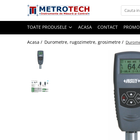
Toate Produsele
TOATE PRODUSELE
ACASA
CONTACT
PROMOT
Sublere
Acasa /
Durometre, rugozimetre, grosimetre /
Duromet
Sublere digitale
Sublere mecanice
Sublere digitale de adancime
Sublere mecanice de adancime
Sublere cu cadran
Sublere speciale digitale
Sublere speciale mecanice
Sublere digitale de inaltime
Sublere mecanice de inaltime