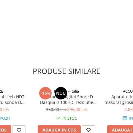
ios, plastice ultra-moi
nclus)
a:
 ISH-DSOO
PRODUSE SIMILARE
i documentarea facila:
area unei forte de apasare
a probei.
area imediata a rezultatelor
ZE
Dasqua - Italia
ACCU
-16%
NOU
tal Leeb HDT-
Durometru digital Shore D
Aparat ult
u toate materialele a caror
cu sonda D,
Dasqua 0-100HD, rezolutie
măsurat gros
 un durometru Shore A.
rs, Brinell,
0,5HD, precizie +/-2HD
S
0 Lei
350,00 Lei
295,00 Lei
2.83
si Shore
POZIT
IN STOC
IN
COS
ADAUGA IN COS
ADAUGA I