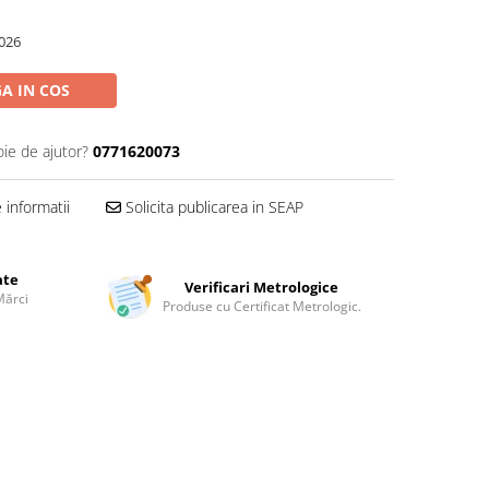
026
A IN COS
oie de ajutor?
0771620073
informatii
Solicita publicarea in SEAP
ate
Verificari Metrologice
Mărci
Produse cu Certificat Metrologic.