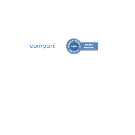
Pene de masurat
Pini cilindrici de masurare
Seturi de lere
Rigle, rulete, benzi grosime
Benzi grosime
Rulete
Roti de masura
Rigle
Circometre
Cronometru si numaratoare
Cantare si dinamometre industriale
Cantare de numarare
Cantare cu carlig
Cantare de precizie
Cantare de banc