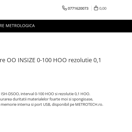
0771620073
0,00
RE METROLOGICA
re OO INSIZE 0-100 HOO rezolutie 0,1
ISH-DSOO, interval 0-100 HOO si rezolutie 0,1 HOO.
area duritatii materialelor foarte moi si spongioase,
 memorie interna si port USB, disponibil pe METROTECH.ro.