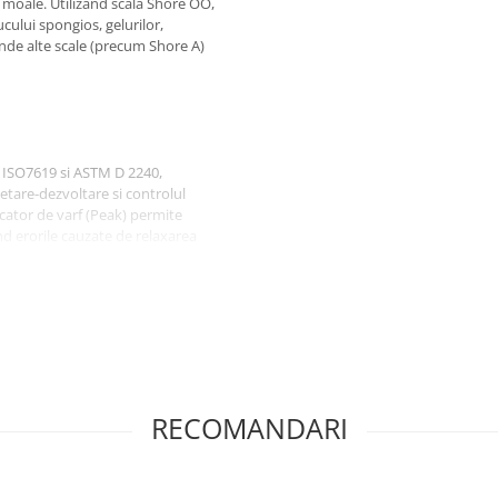
 moale. Utilizand scala Shore OO,
cului spongios, gelurilor,
 unde alte scale (precum Shore A)
 ISO7619 si ASTM D 2240,
etare-dezvoltare si controlul
dicator de varf (Peak) permite
d erorile cauzate de relaxarea
 masuratori, facilitand analiza
reglabila, iar functia de test de
rapide.
onectarea la PC (software si
primanta externa.
RECOMANDARI
arcabil incorporat, eliminand