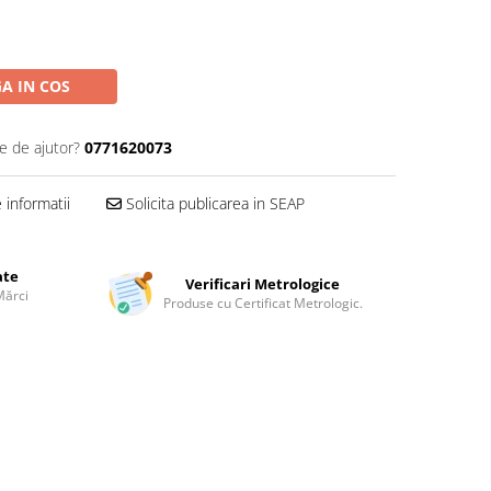
A IN COS
e de ajutor?
0771620073
informatii
Solicita publicarea in SEAP
ate
Verificari Metrologice
Mărci
Produse cu Certificat Metrologic.