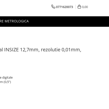
0771620073
0,00
RE METROLOGICA
al INSIZE 12,7mm, rezolutie 0,01mm,
 digitale
m (0,5”)