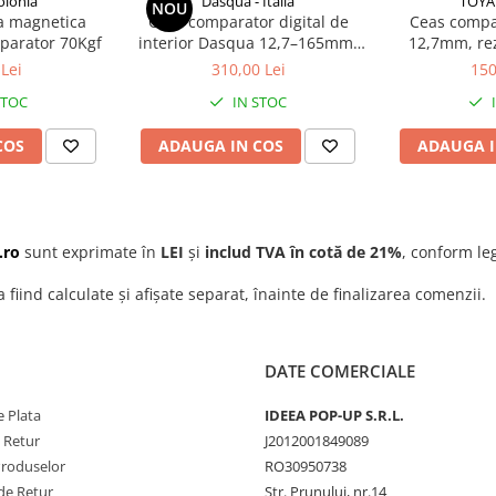
olonia
Dasqua - Italia
TOYA 
NOU
a magnetica
Ceas comparator digital de
Ceas compar
parator 70Kgf
interior Dasqua 12,7–165mm,
12,7mm, re
rezolutie 0,1mm, precizie
Lei
310,00 Lei
150
+/-0,2mm
STOC
IN STOC
COS
ADAUGA IN COS
ADAUGA I
.ro
sunt exprimate în
LEI
și
includ TVA în cotă de 21%
, conform leg
a fiind calculate și afișate separat, înainte de finalizarea comenzii.
DATE COMERCIALE
 Plata
IDEEA POP-UP S.R.L.
e Retur
J2012001849089
Produselor
RO30950738
de Retur
Str. Prunului, nr.14