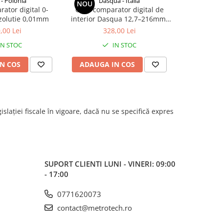
- Polonia
Dasqua - Italia
Da
NOU
NOU
ator digital 0-
Ceas comparator digital de
Set ceas 
zolutie 0,01mm
interior Dasqua 12,7–216mm,
IP54 cu
rezolutie 0,1mm, precizie
Dasqua, baz
,00 Lei
328,00 Lei
+/-0,3mm
IN STOC
IN STOC
N COS
ADAUGA IN COS
ADAUG
islației fiscale în vigoare, dacă nu se specifică expres
SUPORT CLIENTI
LUNI - VINERI: 09:00
- 17:00
0771620073
contact@metrotech.ro