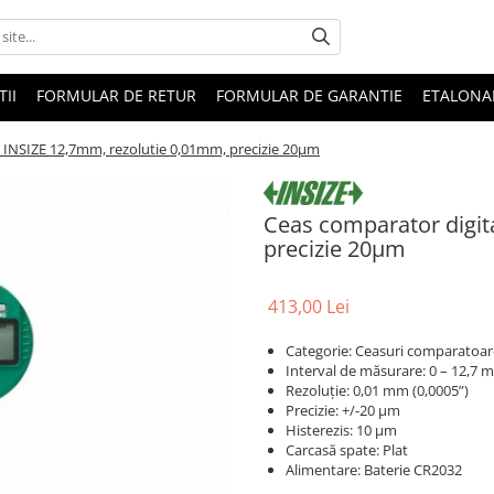
II
FORMULAR DE RETUR
FORMULAR DE GARANTIE
ETALONA
l INSIZE 12,7mm, rezolutie 0,01mm, precizie 20µm
Ceas comparator digit
precizie 20µm
413,00 Lei
Categorie: Ceasuri comparatoare
Interval de măsurare: 0 – 12,7 m
Rezoluție: 0,01 mm (0,0005”)
Precizie: +/-20 µm
Histerezis: 10 µm
Carcasă spate: Plat
Alimentare: Baterie CR2032