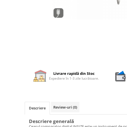
Rigle digitale
Accesorii sublere
Transfer date sublere
Micrometre
Micrometre mecanice
Micrometre digitale
Micrometre de interior in 2 puncte
Micrometre tubulare de interior
Livrare rapidă din Stoc
Micrometre de adancime
Expediere în 1-3 zile lucrătoare.
Micrometre mecanice de interior
in 3 puncte
Micrometre digitale de interior in
3 puncte
Review-uri
(0)
Descriere
Micrometre pentru caneluri
Descriere generală
Micrometre cu disc
Ceasul comparator digital INSIZE este un instrument de prec