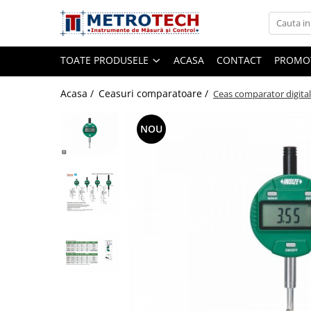
Toate Produsele
TOATE PRODUSELE
ACASA
CONTACT
PROMOT
Sublere
Acasa /
Ceasuri comparatoare /
Ceas comparator digita
NOU
Sublere digitale
Sublere mecanice
Sublere digitale de adancime
Sublere mecanice de adancime
Sublere cu cadran
Sublere speciale digitale
Sublere speciale mecanice
Sublere digitale de inaltime
Sublere mecanice de inaltime