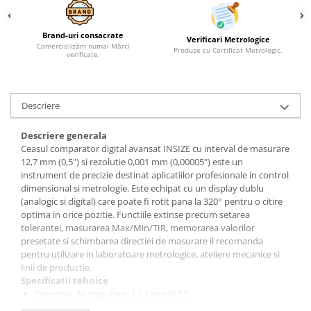
Brand-uri consacrate
Verificari Metrologice
Comercializăm numai Mărci
Produse cu Certificat Metrologic.
verificate.
Descriere
Descriere generala
Ceasul comparator digital avansat INSIZE cu interval de masurare
12,7 mm (0,5") si rezolutie 0,001 mm (0,00005") este un
instrument de precizie destinat aplicatiilor profesionale in control
dimensional si metrologie. Este echipat cu un display dublu
(analogic si digital) care poate fi rotit pana la 320° pentru o citire
optima in orice pozitie. Functiile extinse precum setarea
tolerantei, masurarea Max/Min/TIR, memorarea valorilor
presetate si schimbarea directiei de masurare il recomanda
pentru utilizare in laboratoare metrologice, ateliere mecanice si
linii de productie.
Specificatii tehnice
Domeniu de masurare: 12,7 mm (0,5")
Rezolutie: 0,001 mm (0,00005")