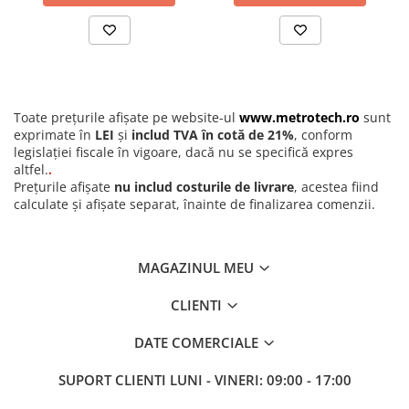
Compatibilitate cu multiple tipuri de palpatoare pentru
aplicatii variate
Accesorii optionale
Cablu iesire date: 7302-40M, 7305-40M
Transmitator pentru transfer wireless 7315-50M + receptor
corespunzator 7315-3 / 7315-2
Capace spate de schimb INSIZE:
Toate prețurile afișate pe website-ul
www.metrotech.ro
sunt
Capac spate magnetic Ø51,5 mm (7331-M1)
exprimate în
LEI
și
includ TVA în cotă de 21%
, conform
Capac spate plat (7330-F2)
legislației fiscale în vigoare, dacă nu se specifică expres
Capac cu clema de fixare gaurita (7330-L2)
altfel.
.
Palpatoare / suprafete de masurare INSIZE:
Prețurile afișate
nu includ costurile de livrare
, acestea fiind
Palpatoare cu bila: 6282-0101~0110, 6282-0301~0305
calculate și afișate separat, înainte de finalizarea comenzii.
Palpatoare convexe: 6282-0202~0210
Palpatoare sferice: 6282-0401
Palpatoare conice: 6282-061, 6282-0701, 6282-0801, 6282-
0901
MAGAZINUL MEU
Palpatoare plate: 6282-1101, 6282-1201, 6282-1201~1205,
6282-1301
CLIENTI
Palpatoare ac: 6282-1701~1717, 6282-1601~1604
Palpatoare cutit: 6282-1001
DATE COMERCIALE
Palpatoare cu lama: 6282-1801
Palpatoare cu rola: 6282-1901
SUPORT CLIENTI
LUNI - VINERI: 09:00 - 17:00
Set palpatoare: 6282-S6
Dispozitiv de ridicare ax: 7332 INSIZE