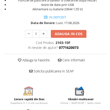
Functie de pastrare a datelor si tolerantei dupa restart
Iesire de date prin USB
Alimentare cu baterie (SR44 1,55 V)
IN DEPOZIT
Data de livrare:
Luni, 17.08.2026
ADAUGA IN COS
Cod Produs:
2103-10F
Ai nevoie de ajutor?
0771620073
Adauga la Favorite
Cere informatii
Solicita publicarea in SEAP
Livrare rapidă din Stoc
Vânzări multicanal
Expediere în 1-3 zile lucrătoare.
Online | SEAP/SICAP | Sediu client