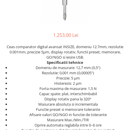
Ceasuri comparatoare cu levier
Micrometre speciale
Accesorii pentru ceasuri
Pasametre
comparatoare
Accesorii micrometre
1.253,00 Lei
Ceas comparator digital avansat INSIZE, domeniu 12.7mm, rezolutie
0.001mm, precizie 5µm, display rotativ, functii preset, memorare,
GO/NGO si iesire USB.
Specificatii tehnice
Domeniu de masurare: 12,7 mm (0,5")
Rezolutie: 0,001 mm (0,00005")
Precizie: 5 µm
Histerezis: 2 µm
Forta maxima de masurare: 1,5 N
Capac spate: plat, interschimbabil
Display rotativ pana la 320°
Masurare absoluta si incrementala
Functie preset si memorare tolerante
Afisare valori GO/NGO in functie de tolerante
Masurare Max./Min./TIR
Oprire automata reglabila intre 0–6 ore