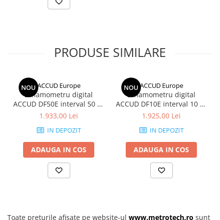
Indicator nivel scazut baterie
Alarma de suprasarcina pentru siguranta operarii
Inchidere automata pentru economisirea energiei
Constructie robusta din aliaj de aluminiu, rezistenta la sarcini
mari
PRODUSE SIMILARE
Utilizari recomandate
Masurarea greutatilor in productie si logistica
Aplicatii in constructii si manipularea materialelor
Controlul precis al sarcinilor ridicate si monitorizare
ACCUD Europe
ACCUD Europe
NOU
NOU
industriala
Dinamometru digital
Dinamometru digital
ACCUD DF50E interval 50 N,
ACCUD DF10E interval 10 N,
rezolutie 0.01 N
rezolutie 0.01 N
1.933,00 Lei
1.925,00 Lei
IN DEPOZIT
IN DEPOZIT
ADAUGA IN COS
ADAUGA IN COS
Toate prețurile afișate pe website-ul
www.metrotech.ro
sunt