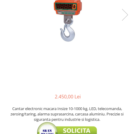
Ceasuri comparatoare cu levier
Micrometre speciale
Accesorii pentru ceasuri
Pasametre
comparatoare
Accesorii micrometre
2.450,00 Lei
Cantar electronic macara Insize 10-1000 kg, LED, telecomanda,
zeroing/taring, alarma suprasarcina, carcasa aluminiu. Precizie si
siguranta pentru industrie si logistica.