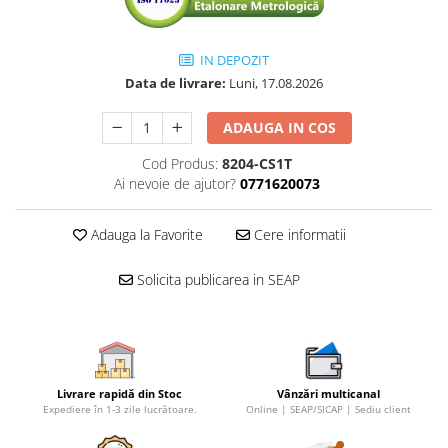
IN DEPOZIT
Data de livrare:
Luni, 17.08.2026
ADAUGA IN COS
Cod Produs:
8204-CS1T
Ai nevoie de ajutor?
0771620073
Adauga la Favorite
Cere informatii
Solicita publicarea in SEAP
Livrare rapidă din Stoc
Vânzări multicanal
Expediere în 1-3 zile lucrătoare.
Online | SEAP/SICAP | Sediu client