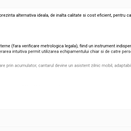
ta alternativa ideala, de inalta calitate si cost eficient, pentru can
erne (fara verificare metrologica legala), fiind un instrument indispe
rarea intuitiva permit utilizarea echipamentului chiar si de catre per
tare prin acumulator, cantarul devine un asistent zilnic mobil, adaptabil
roase de 300 x 225 mm, platforma din otel inoxidabil este rezistenta
ic ABS rezistent la impact, unitatea beneficiaza de clasa de protectie 
e protectie transparenta care protejeaza display-ul si tastatura de p
ltime si nivela cu bula integrata permit instalarea precisa in locatii c