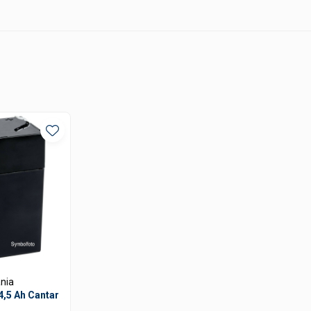
ctii de monitorizare a punctului zero, stabilitate si avertizare la su
 Zero, Tara, afisare Brut/Net si cantarire cu interval de toleranta regla
naltimea cifrelor de 25 mm asigura o vizibilitate excelenta. Iluminarea
edback acustic, oferind siguranta operatorului la fiecare apasare.
optional (pana la 70h autonomie)
industriale
nia
4,5 Ah Cantar