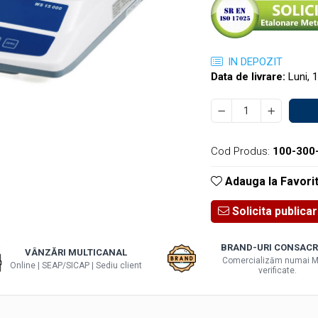
IN DEPOZIT
Data de livrare:
Luni, 
Cod Produs:
100-300
Adauga la Favori
Solicita publica
BRAND-URI CONSACR
VÂNZĂRI MULTICANAL
Comercializăm numai M
Online | SEAP/SICAP | Sediu client
verificate.