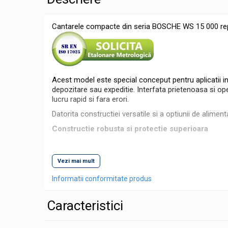
Micrometre speciale
Cantarele compacte din seria BOSCHE WS 15 000 reprezin
Pasametre
Accesorii micrometre
Ceasuri comparatoare
Ceasuri comparatoare digitale
Acest model este special conceput pentru aplicatii int
Ceasuri comparatoare mecanice
depozitare sau expeditie. Interfata prietenoasa si ope
lucru rapid si fara erori.
Ceasuri comparatoare digitale de
Datorita constructiei versatile si a optiunii de alimen
exterior
Constructie robusta si protectie superioara
Ceasuri comparatoare digitale de
interior
Platforma din inox detasabila:
Cu dimensiuni gene
Truse de alezaj cu ceas comparator
Vezi mai mult
Carcasa de inalta rezistenta:
Fabricata din plast
Ceasuri comparatoare digitale de
Informatii conformitate produs
Protectie suplimentara:
Pachetul include o husa d
grosimi
Nivelare facila:
Cele patru picioare reglabile pe ina
Ceasuri comparatoare mecanice de
Caracteristici
grosimi
Functionalitati si afisaj
Ceasuri comparatoare de adancime