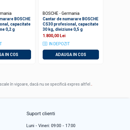
rmania
BOSCHE - Germania
INSIZE
umarare BOSCHE
Cantar de numarare BOSCHE
Cantar dig
onal, capacitate
CS30 profesional, capacitate
INSIZE ca
une 0,2 g
30 kg, diviziune 0,5 g
rezolutie 
telecoma
1.800,00 Lei
827,00 Lei
T
IN DEPOZIT
IN DEP
A IN COS
ADAUGA IN COS
AD
iscale în vigoare, dacă nu se specifică expres altfel.
.
Suport clienti
Luni - Vineri: 09:00 - 17:00