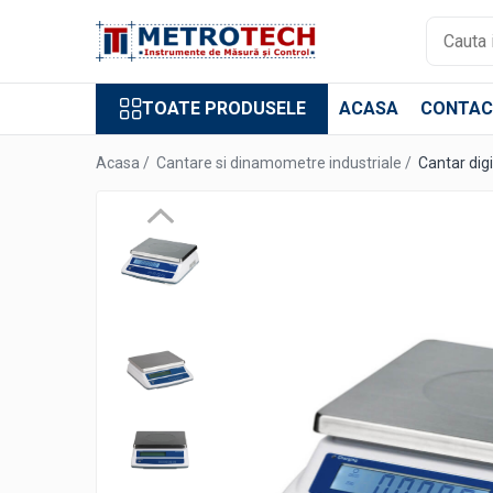
Toate Produsele
TOATE PRODUSELE
ACASA
CONTAC
Sublere
Sublere digitale
Acasa /
Cantare si dinamometre industriale /
Cantar dig
Sublere mecanice
Sublere digitale de adancime
Sublere mecanice de adancime
Sublere cu cadran
Sublere speciale digitale
Sublere speciale mecanice
Sublere digitale de inaltime
Sublere mecanice de inaltime
Rigle digitale