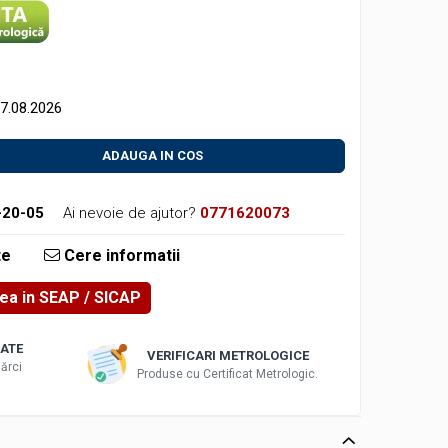
17.08.2026
ADAUGA IN COS
-20-05
Ai nevoie de ajutor?
0771620073
te
Cere informatii
rea in SEAP
ATE
VERIFICARI METROLOGICE
ărci
Produse cu Certificat Metrologic.