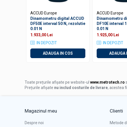
Benzi grosime
Rulete
ACCUD Europe
ACCUD Europe
Dinamometru digital ACCUD
Dinamometru di
Roti de masura
DF50E interval 50 N, rezolutie
DF10E interval 1
0.01 N
0.01 N
Rigle
1.933,00 Lei
1.925,00 Lei
Circometre
IN DEPOZIT
IN DEPOZIT
Cronometru si numaratoare
ADAUGA IN COS
ADAUGA 
Cantare si dinamometre industriale
Cantare de numarare
Cantare cu carlig
Cantare de precizie
Toate prețurile afișate pe website-ul
www.metrotech.ro
s
Prețurile afișate
nu includ costurile de livrare
, acestea f
Cantare de banc
Cantare cu platforma
Dinamometre
Magazinul meu
Clienti
Instrumente de masurat planeitati si
unghiuri
Despre noi
Metode d