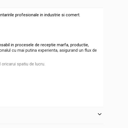
taririle profesionale in industrie si comert.
nsabil in procesele de receptie marfa, productie,
sonalul cu mai putina experienta, asigurand un flux de
 oricarui spatiu de lucru.
 si usor de igienizat.
IP 54 impotriva prafului si a stropilor de apa.
raf, reziduuri sau deteriorari mecanice.
u suprafete variabile.