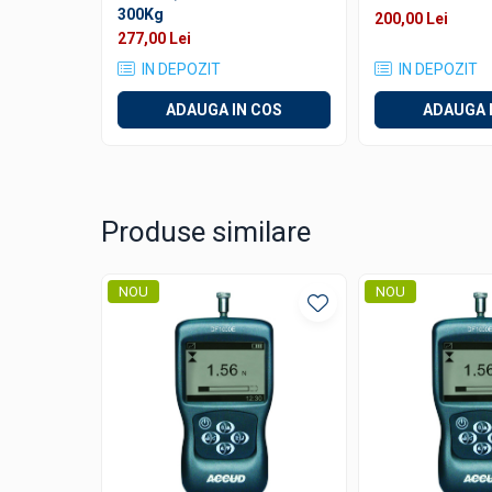
300Kg
200,00 Lei
Rugozimetre
277,00 Lei
Grosimetre
IN DEPOZIT
IN DEPOZIT
Comparatoare profil suprafata
ADAUGA IN COS
ADAUGA 
Accesorii durometre si
rugozimetre
Lupe si microscoape
Lupe
Produse similare
Microscoape industriale
Cale, pini, lere, calibre sudura
NOU
NOU
Seturi cale plan paralele
Calibre sudura
Pene de masurat
Pini cilindrici de masurare
Seturi de lere
Rigle, rulete, benzi grosime