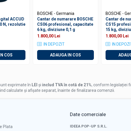
BOSCHE - Germania
BOSCHE - Ge
gital ACCUD
Cantar de numarare BOSCHE
Cantar de n
0 N, rezolutie
CS06 profesional, capacitate
CS15 profesi
6 kg, diviziune 0,1 g
15 kg, divizi
1.800,00 Lei
1.800,00 Lei
IN DEPOZIT
IN DEPOZI
IN COS
ADAUGA IN COS
ADAUG
unt exprimate în
LEI
și
includ TVA în cotă de 21%
, conform legislației f
iind calculate și afișate separat, înainte de finalizarea comenzii.
Date comerciale
IDEEA POP-UP S.R.L.
e Plata