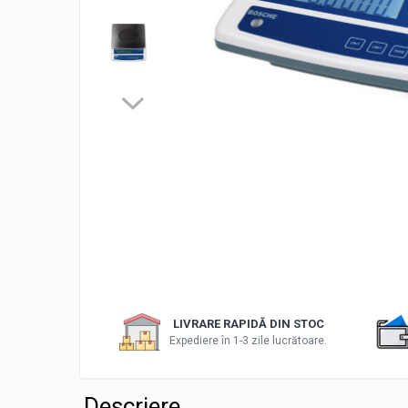
Accesorii sublere
Transfer date sublere
Micrometre
Micrometre mecanice
Micrometre digitale
Micrometre de interior in 2 puncte
Micrometre tubulare de interior
Micrometre de adancime
Micrometre mecanice de interior in
3 puncte
Micrometre digitale de interior in 3
puncte
Micrometre pentru caneluri
LIVRARE RAPIDĂ DIN STOC
Expediere în 1-3 zile lucrătoare.
Micrometre cu disc
Micrometre cu varfuri ascutite
Descriere
Micrometre pentru filete