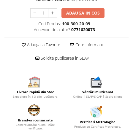
Micrometre speciale
ADAUGA IN COS
Pasametre
Cod Produs:
100-300-20-09
Accesorii micrometre
Ai nevoie de ajutor?
0771620073
Ceasuri comparatoare
Ceasuri comparatoare digitale
Adauga la Favorite
Cere informatii
Ceasuri comparatoare mecanice
Solicita publicarea in SEAP
Ceasuri comparatoare digitale de
exterior
Ceasuri comparatoare digitale de
interior
Truse de alezaj cu ceas
Livrare rapidă din Stoc
Vânzări multicanal
comparator
Expediere în 1-3 zile lucrătoare.
Online | SEAP/SICAP | Sediu client
Ceasuri comparatoare digitale de
grosimi
Brand-uri consacrate
Ceasuri comparatoare mecanice
Verificari Metrologice
Comercializăm numai Mărci
de grosimi
Produse cu Certificat Metrologic.
verificate.