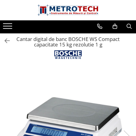
Toate Produsele
Sublere
Cantar digital de banc BOSCHE WS Compact
Sublere digitale
capacitate 15 kg rezolutie 1 g
Sublere mecanice
Sublere digitale de adancime
Sublere mecanice de adancime
Sublere cu cadran
Sublere speciale digitale
Sublere speciale mecanice
Sublere digitale de inaltime
Sublere mecanice de inaltime
Rigle digitale