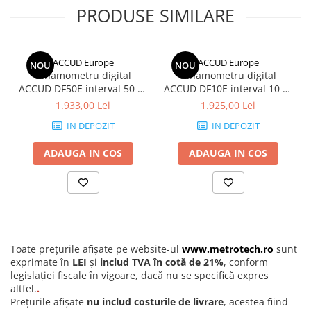
pentru a imbunatati vizibilitatea in conditii de lumina slaba.
Pini cilindrici de masurare
PRODUSE SIMILARE
Tastatura ergonomica:
Tastele tactile cu membrana ofera
un feedback acustic la fiecare apasare, confirmand operarea
Seturi de lere
corecta a dispozitivului.
Rigle, rulete, benzi grosime
Specificatii tehnice detaliate
ACCUD Europe
ACCUD Europe
NOU
NOU
Capacitate maxima:
15 kg
Benzi grosime
Dinamometru digital
Dinamometru digital
Rezolutie (Diviziune):
1 g
ACCUD DF50E interval 50 N,
ACCUD DF10E interval 10 N,
Rulete
Dimensiuni platforma inox:
300 x 225 mm
rezolutie 0.01 N
rezolutie 0.01 N
1.933,00 Lei
1.925,00 Lei
Protectie:
IP 54 (praf si stropi)
Roti de masura
Alimentare:
Adaptor 230 V inclus (optional poate fi echipat
IN DEPOZIT
IN DEPOZIT
Rigle
cu acumulator pentru 70h autonomie)
Functie auto-oprire:
Ajustabila, pentru conservarea energiei
ADAUGA IN COS
ADAUGA IN COS
Circometre
Cronometru si numaratoare
Cantare si dinamometre industriale
Cantare de numarare
Cantare cu carlig
Toate prețurile afișate pe website-ul
www.metrotech.ro
sunt
Cantare de precizie
exprimate în
LEI
și
includ TVA în cotă de 21%
, conform
legislației fiscale în vigoare, dacă nu se specifică expres
Cantare de banc
altfel.
.
Prețurile afișate
nu includ costurile de livrare
, acestea fiind
Cantare cu platforma