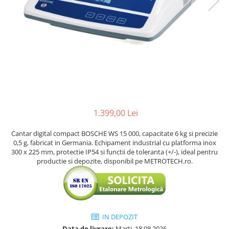
Accesorii sublere
Transfer date sublere
Micrometre
Micrometre mecanice
Micrometre digitale
Micrometre de interior in 2 puncte
Micrometre tubulare de interior
Micrometre de adancime
1.399,00 Lei
Micrometre mecanice de interior
Cantar digital compact BOSCHE WS 15 000, capacitate 6 kg si precizie
in 3 puncte
0,5 g, fabricat in Germania. Echipament industrial cu platforma inox
Micrometre digitale de interior in
300 x 225 mm, protectie IP54 si functii de toleranta (+/-), ideal pentru
productie si depozite, disponibil pe METROTECH.ro.
3 puncte
Micrometre pentru caneluri
Micrometre cu disc
Micrometre cu varfuri ascutite
IN DEPOZIT
Micrometre pentru filete
Data de livrare:
Marti, 18.08.2026