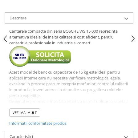
Ceasuri comparatoare de
adancime
Descriere
Ceasuri comparatoare cu levier
Accesorii pentru ceasuri
Cantarele compacte din seria BOSCHE WS 15 000 reprezinta
comparatoare
alternativa ideala, de inalta calitate si cost eficient, pentru
cantaririle profesionale in industrie si comert.
Aparate de masura si control
Termometre si higrometre
Multimetre digitale
Telemetre laser
Acest model de banc cu capacitate de 15 kg este ideal pentru
aplicatii interne care nu necesita verificare metrologica legala,
Umidometre
exceland in procese precum receptia marfurilor, controlul calitatii
in productie, inventarierea in depozite sau pregatirea coletelor
Luxmetre
pentru expeditie.
Tahometre
Designul ergonomic si interfata intuitiva permit utilizarea rapida a
echipamentului, chiar si de catre personalul neinstruit, devenind
Anemometre
un asistent de incredere in activitatile zilnice de monitorizare a
VEZI MAI MULT
greutatii.
Sonometre
Informatii conformitate produs
Constructie robusta si protectie profesionala
Analizoare optice
Platforma din otel inoxidabil:
Suprafata de cantarire de 300
Caracteristici
x 225 mm este detasabila, facilitand procesul de curatare si