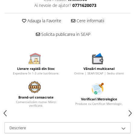
Ai nevoie de ajutor?
0771620073
Micrometre speciale
Pasametre
Adauga la Favorite
Cere informatii
Accesorii micrometre
Solicita publicarea in SEAP
Ceasuri comparatoare
Ceasuri comparatoare digitale
Ceasuri comparatoare mecanice
Ceasuri comparatoare digitale de
exterior
Livrare rapidă din Stoc
Vânzări multicanal
Expediere în 1-3 zile lucrătoare.
Online | SEAP/SICAP | Sediu client
Ceasuri comparatoare digitale de
interior
Truse de alezaj cu ceas
Brand-uri consacrate
comparator
Verificari Metrologice
Comercializăm numai Mărci
Produse cu Certificat Metrologic.
verificate.
Ceasuri comparatoare digitale de
grosimi
Ceasuri comparatoare mecanice
Descriere
de grosimi