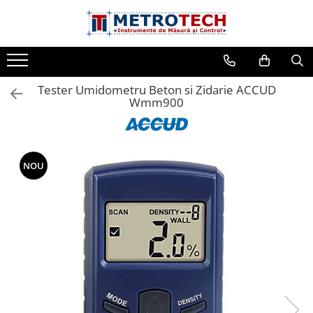
Toate Produsele
Sublere
Tester Umidometru Beton si Zidarie ACCUD
Sublere digitale
Wmm900
Sublere mecanice
Sublere digitale de adancime
Sublere mecanice de adancime
NOU
Sublere cu cadran
Sublere speciale digitale
Sublere speciale mecanice
Sublere digitale de inaltime
Sublere mecanice de inaltime
Rigle digitale