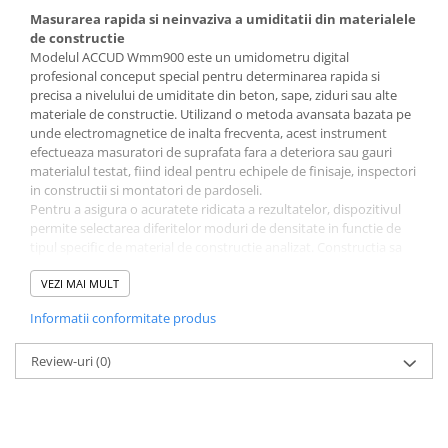
Ceasuri comparatoare de
Masurarea rapida si neinvaziva a umiditatii din materialele
adancime
de constructie
Modelul ACCUD Wmm900 este un umidometru digital
Ceasuri comparatoare cu levier
profesional conceput special pentru determinarea rapida si
Accesorii pentru ceasuri
precisa a nivelului de umiditate din beton, sape, ziduri sau alte
comparatoare
materiale de constructie. Utilizand o metoda avansata bazata pe
unde electromagnetice de inalta frecventa, acest instrument
Aparate de masura si control
efectueaza masuratori de suprafata fara a deteriora sau gauri
Termometre si higrometre
materialul testat, fiind ideal pentru echipele de finisaje, inspectori
in constructii si montatori de pardoseli.
Multimetre digitale
Pentru a asigura o acuratete ridicata a rezultatelor, dispozitivul
permite selectarea diferitelor moduri de densitate in functie de
Telemetre laser
tipul specific de material de constructie analizat. Constructia sa
Umidometre
compacta si greutatea redusa de doar 95 de grame il fac extrem
de usor de manevrat pe santier sau in timpul inspectiilor de
VEZI MAI MULT
Luxmetre
teren.
Informatii conformitate produs
Specificatii tehnice
Tahometre
Interval de masurare (Umiditate):
0 - 40%.
Anemometre
Review-uri
Precizie:
(0)
+/- 2%.
Rezolutie:
0,5%.
Sonometre
Tehnologie de masurare:
Metoda undelor
Analizoare optice
electromagnetice de inalta frecventa (non-distructiva).
Temperatura de lucru:
0°C - 40°C.