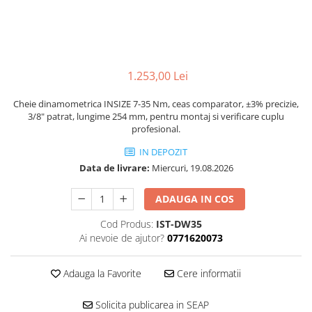
Ceasuri comparatoare cu levier
Micrometre speciale
Accesorii pentru ceasuri
Pasametre
comparatoare
Accesorii micrometre
1.253,00 Lei
Cheie dinamometrica INSIZE 7-35 Nm, ceas comparator, ±3% precizie,
3/8" patrat, lungime 254 mm, pentru montaj si verificare cuplu
profesional.
IN DEPOZIT
Data de livrare:
Miercuri, 19.08.2026
ADAUGA IN COS
Cod Produs:
IST-DW35
Ai nevoie de ajutor?
0771620073
Adauga la Favorite
Cere informatii
Solicita publicarea in SEAP