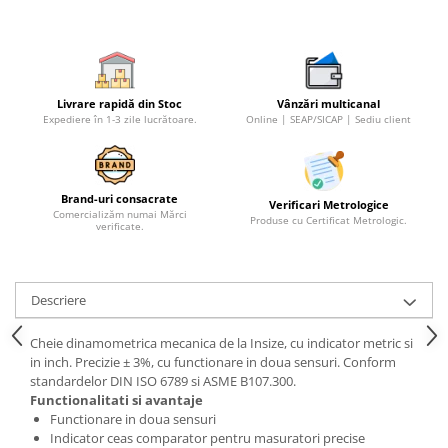
Livrare rapidă din Stoc
Vânzări multicanal
Expediere în 1-3 zile lucrătoare.
Online | SEAP/SICAP | Sediu client
Brand-uri consacrate
Verificari Metrologice
Comercializăm numai Mărci
Produse cu Certificat Metrologic.
verificate.
Descriere
Cheie dinamometrica mecanica de la Insize, cu indicator metric si
in inch. Precizie ± 3%, cu functionare in doua sensuri. Conform
standardelor DIN ISO 6789 si ASME B107.300.
Functionalitati si avantaje
Functionare in doua sensuri
Indicator ceas comparator pentru masuratori precise