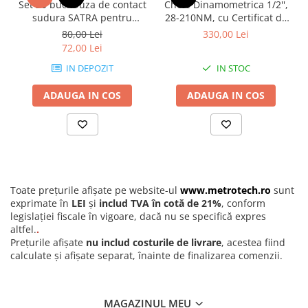
Set 20 buc. Duza de contact
Cheie Dinamometrica 1/2'',
sudura SATRA pentru
28-210NM, cu Certificat de
sarma Ø1.0 mm, M6 x 28
Etalonare Metrologica
80,00 Lei
330,00 Lei
mm, pistolet MB25, MB24,
72,00 Lei
MB36 MIG/MAG
IN DEPOZIT
IN STOC
ADAUGA IN COS
ADAUGA IN COS
Toate prețurile afișate pe website-ul
www.metrotech.ro
sunt
exprimate în
LEI
și
includ TVA în cotă de 21%
, conform
legislației fiscale în vigoare, dacă nu se specifică expres
altfel.
.
Prețurile afișate
nu includ costurile de livrare
, acestea fiind
calculate și afișate separat, înainte de finalizarea comenzii.
MAGAZINUL MEU