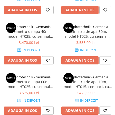
ADAUGA IN COS
ADAUGA IN COS
HT Hydrotechnik - Germania
HT Hydrotechnik - Germania
NOU
NOU
Nivelmetru de apa 40m,
Nivelmetru de apa 50m,
model HT025, cu semnal
model HT025, cu semnal
luminos si sonor, fabricat in
luminos si sonor, fabricat in
3.470,00 Lei
3.535,00 Lei
Germania
Germania
IN DEPOZIT
IN DEPOZIT
ADAUGA IN COS
ADAUGA IN COS
HT Hydrotechnik - Germania
HT Hydrotechnik - Germania
NOU
NOU
Nivelmetru de apa 60m,
Nivelmetru de apa 10m,
model HT025, cu semnal
model HT015, compact, cu
luminos si sonor, fabricat in
semnal luminos si sonor,
3.675,00 Lei
2.475,00 Lei
Germania
fabricat in Germania
IN DEPOZIT
IN DEPOZIT
ADAUGA IN COS
ADAUGA IN COS