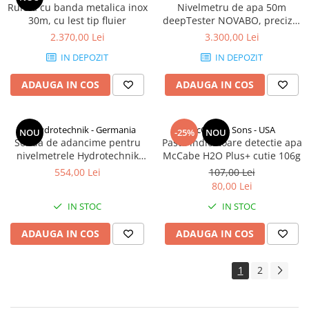
Ruleta cu banda metalica inox
Nivelmetru de apa 50m
30m, cu lest tip fluier
deepTester NOVABO, precizie
1mm, sonda inox IP68, semnal
2.370,00 Lei
3.300,00 Lei
LED optic si acustic
IN DEPOZIT
IN DEPOZIT
ADAUGA IN COS
ADAUGA IN COS
HT Hydrotechnik - Germania
McCabe & Sons - USA
NOU
-25%
NOU
Sonda de adancime pentru
Pasta indicatoare detectie apa
nivelmetrele Hydrotechnik
McCabe H2O Plus+ cutie 106g
HT010 HT015 HT020 HT025
554,00 Lei
107,00 Lei
80,00 Lei
IN STOC
IN STOC
ADAUGA IN COS
ADAUGA IN COS
1
2