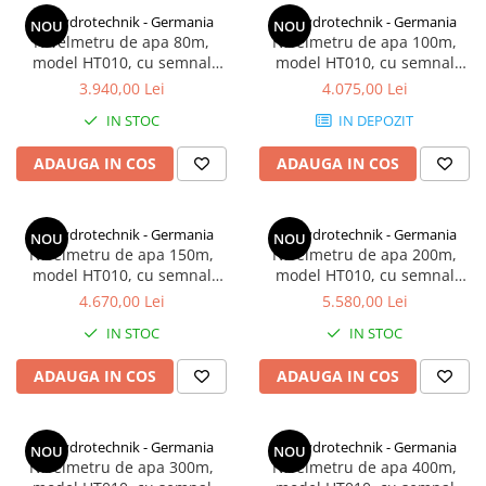
Ceasuri comparatoare cu levier
HT Hydrotechnik - Germania
HT Hydrotechnik - Germania
NOU
NOU
Micrometre speciale
Nivelmetru de apa 80m,
Nivelmetru de apa 100m,
Accesorii pentru ceasuri
model HT010, cu semnal
model HT010, cu semnal
Pasametre
comparatoare
luminos si sonor, fabricat in
luminos si sonor, fabricat in
3.940,00 Lei
4.075,00 Lei
Accesorii micrometre
Germania
Germania
IN STOC
IN DEPOZIT
ADAUGA IN COS
ADAUGA IN COS
HT Hydrotechnik - Germania
HT Hydrotechnik - Germania
NOU
NOU
Nivelmetru de apa 150m,
Nivelmetru de apa 200m,
model HT010, cu semnal
model HT010, cu semnal
luminos si sonor, fabricat in
luminos si sonor, fabricat in
4.670,00 Lei
5.580,00 Lei
Germania
Germania
IN STOC
IN STOC
ADAUGA IN COS
ADAUGA IN COS
HT Hydrotechnik - Germania
HT Hydrotechnik - Germania
NOU
NOU
Nivelmetru de apa 300m,
Nivelmetru de apa 400m,