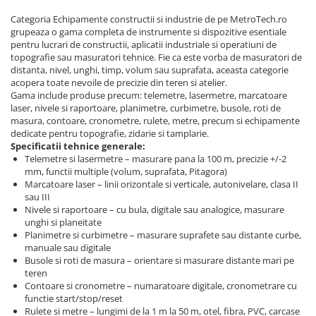
Categoria Echipamente constructii si industrie de pe MetroTech.ro
grupeaza o gama completa de instrumente si dispozitive esentiale
pentru lucrari de constructii, aplicatii industriale si operatiuni de
topografie sau masuratori tehnice. Fie ca este vorba de masuratori de
distanta, nivel, unghi, timp, volum sau suprafata, aceasta categorie
acopera toate nevoile de precizie din teren si atelier.
Gama include produse precum: telemetre, lasermetre, marcatoare
laser, nivele si raportoare, planimetre, curbimetre, busole, roti de
masura, contoare, cronometre, rulete, metre, precum si echipamente
dedicate pentru topografie, zidarie si tamplarie.
Specificatii tehnice generale:
Telemetre si lasermetre – masurare pana la 100 m, precizie +/-2
mm, functii multiple (volum, suprafata, Pitagora)
Marcatoare laser – linii orizontale si verticale, autonivelare, clasa II
sau III
Nivele si raportoare – cu bula, digitale sau analogice, masurare
unghi si planeitate
Planimetre si curbimetre – masurare suprafete sau distante curbe,
manuale sau digitale
Busole si roti de masura – orientare si masurare distante mari pe
teren
Contoare si cronometre – numaratoare digitale, cronometrare cu
functie start/stop/reset
Rulete si metre – lungimi de la 1 m la 50 m, otel, fibra, PVC, carcase