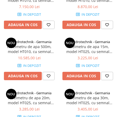
model HT010, cu semnal
model HT010, cu semnal
luminos si sonor, fabricat in
luminos si sonor, fabricat in
7.150,00 Lei
8.870,00 Lei
Germania
Germania
IN DEPOZIT
IN DEPOZIT
ADAUGA IN COS
ADAUGA IN COS
HT Hydrotechnik - Germania
HT Hydrotechnik - Germania
NOU
NOU
Nivelmetru de apa 500m,
Nivelmetru de apa 15m,
model HT010, cu semnal
model HT025, cu semnal
luminos si sonor, fabricat in
luminos si sonor, fabricat in
10.585,00 Lei
3.225,00 Lei
Germania
Germania
IN DEPOZIT
IN DEPOZIT
ADAUGA IN COS
ADAUGA IN COS
HT Hydrotechnik - Germania
HT Hydrotechnik - Germania
NOU
NOU
Nivelmetru de apa 20m,
Nivelmetru de apa 30m,
model HT025, cu semnal
model HT025, cu semnal
luminos si sonor, fabricat in
luminos si sonor, fabricat in
3.285,00 Lei
3.405,00 Lei
Germania
Germania
IN DEPOZIT
IN DEPOZIT