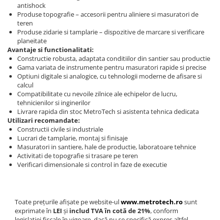
antishock
Produse topografie – accesorii pentru aliniere si masuratori de
teren
Produse zidarie si tamplarie – dispozitive de marcare si verificare
planeitate
Avantaje si functionalitati:
Constructie robusta, adaptata conditiilor din santier sau productie
Gama variata de instrumente pentru masuratori rapide si precise
Optiuni digitale si analogice, cu tehnologii moderne de afisare si
calcul
Compatibilitate cu nevoile zilnice ale echipelor de lucru,
tehnicienilor si inginerilor
Livrare rapida din stoc MetroTech si asistenta tehnica dedicata
Utilizari recomandate:
Constructii civile si industriale
Lucrari de tamplarie, montaj si finisaje
Masuratori in santiere, hale de productie, laboratoare tehnice
Activitati de topografie si trasare pe teren
Verificari dimensionale si control in faze de executie
Toate prețurile afișate pe website-ul
www.metrotech.ro
sunt
exprimate în
LEI
și
includ TVA în cotă de 21%
, conform
legislației fiscale în vigoare, dacă nu se specifică expres altfel.