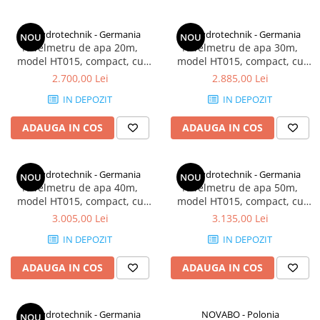
HT Hydrotechnik - Germania
HT Hydrotechnik - Germania
NOU
NOU
Nivelmetru de apa 20m,
Nivelmetru de apa 30m,
model HT015, compact, cu
model HT015, compact, cu
semnal luminos si sonor,
semnal luminos si sonor,
2.700,00 Lei
2.885,00 Lei
fabricat in Germania
fabricat in Germania
IN DEPOZIT
IN DEPOZIT
ADAUGA IN COS
ADAUGA IN COS
HT Hydrotechnik - Germania
HT Hydrotechnik - Germania
NOU
NOU
Nivelmetru de apa 40m,
Nivelmetru de apa 50m,
model HT015, compact, cu
model HT015, compact, cu
semnal luminos si sonor,
semnal luminos si sonor,
3.005,00 Lei
3.135,00 Lei
fabricat in Germania
fabricat in Germania
IN DEPOZIT
IN DEPOZIT
ADAUGA IN COS
ADAUGA IN COS
HT Hydrotechnik - Germania
NOVABO - Polonia
NOU