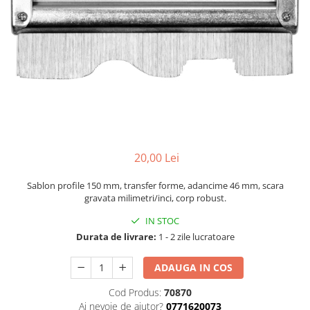
Accesorii sublere
Transfer date sublere
Micrometre
Micrometre mecanice
Micrometre digitale
Micrometre de interior in 2 puncte
Micrometre tubulare de interior
Micrometre de adancime
20,00 Lei
Micrometre mecanice de interior
in 3 puncte
Sablon profile 150 mm, transfer forme, adancime 46 mm, scara
gravata milimetri/inci, corp robust.
Micrometre digitale de interior in
3 puncte
IN STOC
Durata de livrare:
1 - 2 zile lucratoare
Micrometre pentru caneluri
Micrometre cu disc
ADAUGA IN COS
Micrometre cu varfuri ascutite
Cod Produs:
70870
Micrometre pentru filete
Ai nevoie de ajutor?
0771620073