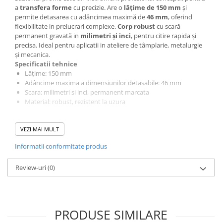
Ceasuri comparatoare de
a
transfera forme
cu precizie. Are o
lățime de 150 mm
și
adancime
permite detasarea cu adâncimea maximă de
46 mm
, oferind
flexibilitate in prelucrari complexe.
Corp robust
cu scară
Ceasuri comparatoare cu levier
permanent gravată in
milimetri și inci
, pentru citire rapida și
precisa. Ideal pentru aplicatii in ateliere de tâmplarie, metalurgie
Accesorii pentru ceasuri
și mecanica.
comparatoare
Specificatii tehnice
Aparate de masura si control
Lățime: 150 mm
Adâncime maxima a dimensiunilor detasabile: 46 mm
Termometre si higrometre
Scara: milimetri si inci, permanent marcata
Multimetre digitale
Material: robust, rezistent la uzura
Telemetre laser
Avantaje si functionalitati
VEZI MAI MULT
Transfer precis al formelor complexe
Umidometre
Adâncime reglabila până la 46 mm
Luxmetre
Informatii conformitate produs
Scară gravată permanent pentru citire rapida
Utilizare versatila in lemn, metal si materiale compozite
Tahometre
Review-uri
(0)
Anemometre
Utilizari recomandate
Masuratori si trasari in ateliere de tâmplarie
Sonometre
Control si verificare forme in industria metalurgica
Transfer de contururi si profiluri complexe
Analizoare optice
PRODUSE SIMILARE