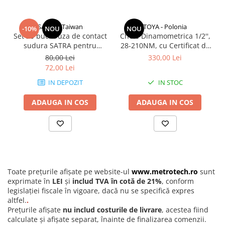
Durometre, rugozimetre,
grosimetre
Durometre
SATRA - Taiwan
TOYA - Polonia
-10%
NOU
NOU
Set 20 buc. Duza de contact
Cheie Dinamometrica 1/2'',
Rugozimetre
sudura SATRA pentru
28-210NM, cu Certificat de
Grosimetre
sarma Ø1.0 mm, M6 x 28
Etalonare Metrologica
80,00 Lei
330,00 Lei
mm, pistolet MB25, MB24,
72,00 Lei
Comparatoare profil suprafata
MB36 MIG/MAG
IN DEPOZIT
IN STOC
Accesorii durometre si
rugozimetre
ADAUGA IN COS
ADAUGA IN COS
Lupe si microscoape
Lupe
Microscoape industriale
Cale, pini, lere, calibre sudura
Seturi cale plan paralele
Toate prețurile afișate pe website-ul
www.metrotech.ro
sunt
exprimate în
LEI
și
includ TVA în cotă de 21%
, conform
Calibre sudura
legislației fiscale în vigoare, dacă nu se specifică expres
Pene de masurat
altfel.
.
Prețurile afișate
nu includ costurile de livrare
, acestea fiind
Pini cilindrici de masurare
calculate și afișate separat, înainte de finalizarea comenzii.