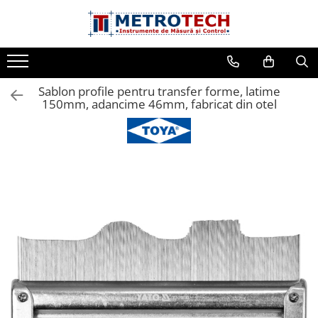
Toate Produsele
Sublere
Sablon profile pentru transfer forme, latime
Sublere digitale
150mm, adancime 46mm, fabricat din otel
Sublere mecanice
Sublere digitale de adancime
Sublere mecanice de adancime
Sublere cu cadran
Sublere speciale digitale
Sublere speciale mecanice
Sublere digitale de inaltime
Sublere mecanice de inaltime
Rigle digitale