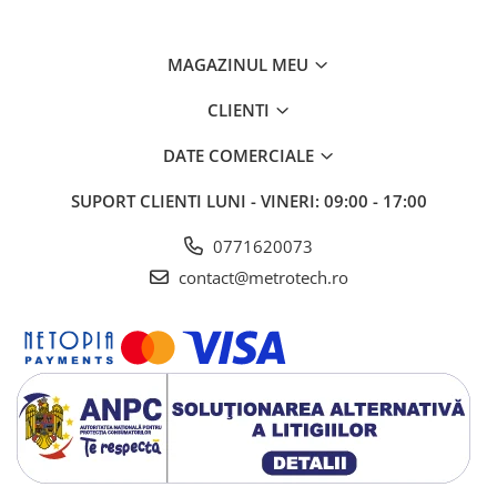
Seturi de lere
Rigle, rulete, benzi grosime
MAGAZINUL MEU
Benzi grosime
CLIENTI
Rulete
Roti de masura
DATE COMERCIALE
Rigle
SUPORT CLIENTI
LUNI - VINERI: 09:00 - 17:00
Circometre
0771620073
Cronometru si numaratoare
contact@metrotech.ro
Cantare si dinamometre industriale
Cantare de numarare
Cantare cu carlig
Cantare de precizie
Cantare de banc
Cantare cu platforma
Dinamometre