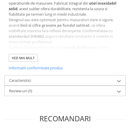
Durometre, rugozimetre,
operatiunile de masurare. Fabricat integral din
otel inoxidabil
grosimetre
solid
, acest subler ofera durabilitate, rezistenta la uzura si
Durometre
fiabilitate pe termen lung in medii industriale.
Designul sau este optimizat pentru masuratori clare si sigure,
Rugozimetre
avand
linii si cifre gravate pe fundal satinat
, ce ofera
vizibilitate maxima fara reflexii deranjante. Conformitatea cu
Grosimetre
standardul DIN862
asigura rezultate constante si corecte in
Comparatoare profil suprafata
orice context profesional.
Sublerul Dasqua este echipat cu
surub de blocare
pentru
Accesorii durometre si
stabilizarea pozitiei si cu un
mecanism de reglaj fin
, util pentru
rugozimetre
ajustari delicate si precise, mai ales in masuratori cu tolerante
VEZI MAI MULT
stricte.
Lupe si microscoape
Informatii conformitate produs
Lupe
Caracteristici
Microscoape industriale
Cale, pini, lere, calibre sudura
Review-uri
(0)
Acest model permite 4 tipuri de masuratori:
Diametru exterior
Seturi cale plan paralele
Diametru interior
Calibre sudura
Adancime
Treapta (nivel)
Pene de masurat
RECOMANDARI
Pini cilindrici de masurare