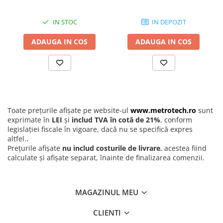
Instrumente de masurat planeitati
si unghiuri
IN STOC
IN DEPOZIT
Nivele de precizie
ADAUGA IN COS
ADAUGA IN COS
Nivele digitale
Echere vincluri
Rigle planeitate
Mese de control planeitate
Menghine de precizie
Toate prețurile afișate pe website-ul
www.metrotech.ro
sunt
exprimate în
LEI
și
includ TVA în cotă de 21%
, conform
Raportoare
legislației fiscale în vigoare, dacă nu se specifică expres
altfel.
.
Instrumente de centrare si marcare
Prețurile afișate
nu includ costurile de livrare
, acestea fiind
Compasuri profesionale
calculate și afișate separat, înainte de finalizarea comenzii.
Dispozitive setare punct zero
Continut pachet:
Ace de trasat si punctatoare
Subler mecanic Dasqua cu reglaj fin, 150 mm
MAGAZINUL MEU
Cutie de protectie
Dispozitive de centrare
Manual de utilizare
CLIENTI
Poansoane si sabloane de marcat