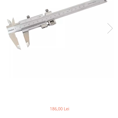
Accesorii sublere
Transfer date sublere
Micrometre
Micrometre mecanice
Micrometre digitale
Micrometre de interior in 2 puncte
Micrometre tubulare de interior
Micrometre de adancime
Micrometre mecanice de interior
in 3 puncte
Micrometre digitale de interior in
3 puncte
Micrometre pentru caneluri
Micrometre cu disc
Micrometre cu varfuri ascutite
186,00 Lei
Micrometre pentru filete