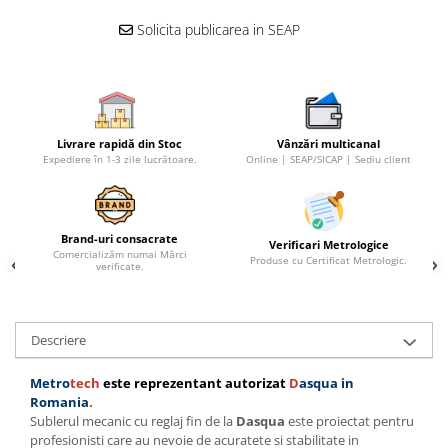
Ceasuri comparatoare de
Solicita publicarea in SEAP
adancime
Ceasuri comparatoare cu levier
Accesorii pentru ceasuri
comparatoare
Aparate de masura si control
Livrare rapidă din Stoc
Vânzări multicanal
Expediere în 1-3 zile lucrătoare.
Online | SEAP/SICAP | Sediu client
Termometre si higrometre
Multimetre digitale
Telemetre laser
Brand-uri consacrate
Verificari Metrologice
Comercializăm numai Mărci
Produse cu Certificat Metrologic.
Umidometre
verificate.
Luxmetre
Tahometre
Descriere
Anemometre
Metro
tech
este reprezentant autorizat
D
asqua
in
Sonometre
Romania
.
Analizoare optice
Sublerul mecanic cu reglaj fin de la
Dasqua
este proiectat pentru
profesionisti care au nevoie de acuratete si stabilitate in