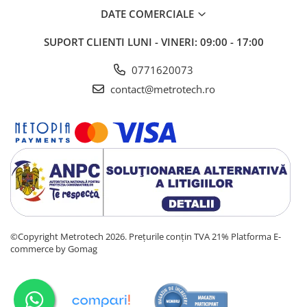
Scule si consumabile industriale
DATE COMERCIALE
Scule dinamometrice
SUPORT CLIENTI
LUNI - VINERI: 09:00 - 17:00
Filiere si tarozi
0771620073
Accesorii Sudura
contact@metrotech.ro
Discuri de curatare
Accesorii industriale
Echipamente constructii si
industrie
Nivelmetre apa
Lampi si lanterne
Busole si altimetre
Analizoare umiditate
©Copyright Metrotech 2026. Prețurile conțin TVA 21%
Platforma E-
commerce by Gomag
Sclerometre
Etalonare Metrologica
Etalonare Subler