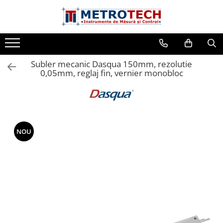
Toate Produsele
Sublere
Subler mecanic Dasqua 150mm, rezolutie
Sublere digitale
0,05mm, reglaj fin, vernier monobloc
Sublere mecanice
Sublere digitale de adancime
Sublere mecanice de adancime
Sublere cu cadran
NOU
Sublere speciale digitale
Sublere speciale mecanice
Sublere digitale de inaltime
Sublere mecanice de inaltime
Rigle digitale