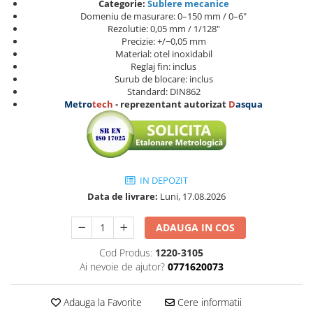
Categorie:
Sublere mecanice
Micrometre speciale
Domeniu de masurare: 0–150 mm / 0–6"
Rezolutie: 0,05 mm / 1/128"
Pasametre
Precizie: +/−0,05 mm
Material: otel inoxidabil
Accesorii micrometre
Reglaj fin: inclus
Surub de blocare: inclus
Ceasuri comparatoare
Standard: DIN862
Ceasuri comparatoare digitale
Metro
tech
- reprezentant autorizat
D
asqua
Ceasuri comparatoare mecanice
Ceasuri comparatoare digitale de
exterior
Ceasuri comparatoare digitale de
IN DEPOZIT
interior
Data de livrare:
Luni, 17.08.2026
Truse de alezaj cu ceas
ADAUGA IN COS
comparator
Ceasuri comparatoare digitale de
Cod Produs:
1220-3105
grosimi
Ai nevoie de ajutor?
0771620073
Ceasuri comparatoare mecanice
de grosimi
Adauga la Favorite
Cere informatii