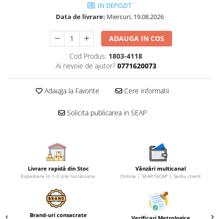
IN DEPOZIT
Data de livrare:
Miercuri, 19.08.2026
ADAUGA IN COS
Cod Produs:
1803-4118
Ai nevoie de ajutor?
0771620073
Adauga la Favorite
Cere informatii
Solicita publicarea in SEAP
Livrare rapidă din Stoc
Vânzări multicanal
Expediere în 1-3 zile lucrătoare.
Online | SEAP/SICAP | Sediu client
Brand-uri consacrate
Verificari Metrologice