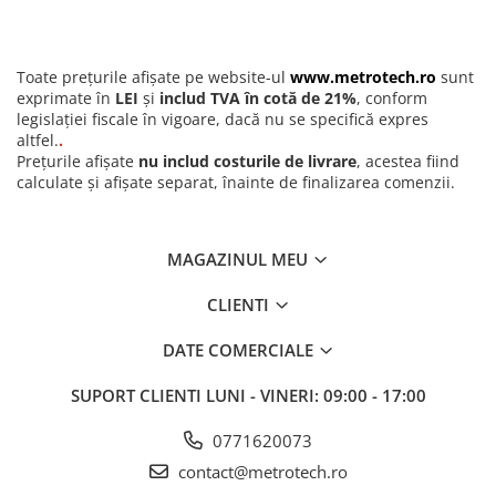
Toate prețurile afișate pe website-ul
www.metrotech.ro
sunt
exprimate în
LEI
și
includ TVA în cotă de 21%
, conform
legislației fiscale în vigoare, dacă nu se specifică expres
altfel.
.
Prețurile afișate
nu includ costurile de livrare
, acestea fiind
calculate și afișate separat, înainte de finalizarea comenzii.
MAGAZINUL MEU
CLIENTI
DATE COMERCIALE
SUPORT CLIENTI
LUNI - VINERI: 09:00 - 17:00
0771620073
contact@metrotech.ro