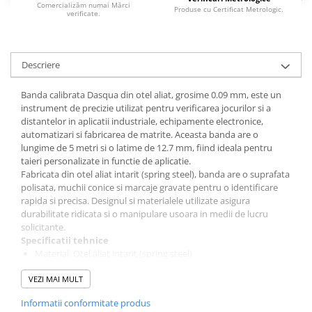
Comercializăm numai Mărci
Produse cu Certificat Metrologic.
verificate.
Descriere
Banda calibrata Dasqua din otel aliat, grosime 0.09 mm, este un
instrument de precizie utilizat pentru verificarea jocurilor si a
distantelor in aplicatii industriale, echipamente electronice,
automatizari si fabricarea de matrite. Aceasta banda are o
lungime de 5 metri si o latime de 12.7 mm, fiind ideala pentru
taieri personalizate in functie de aplicatie.
Fabricata din otel aliat intarit (spring steel), banda are o suprafata
polisata, muchii conice si marcaje gravate pentru o identificare
rapida si precisa. Designul si materialele utilizate asigura
durabilitate ridicata si o manipulare usoara in medii de lucru
solicitante.
Specificatii tehnice
Material: Otel aliat intarit (spring steel)
Grosime: 0.09 mm
VEZI MAI MULT
Lungime: 5 m
Latime: 12.7 mm
Informatii conformitate produs
Suprafata: Polisata, cu margini conice