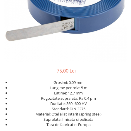
Ceasuri comparatoare cu levier
Micrometre speciale
Accesorii pentru ceasuri
Pasametre
comparatoare
Accesorii micrometre
75,00 Lei
Grosimi: 0.09 mm
Lungime per rola: 5 m
Latime: 12.7 mm
Rugozitate suprafata: Ra 0.4 μm
Duritate: 360–600 HV
Standard: DIN 2275
Material: Otel aliat intarit (spring steel)
Suprafata: finisata si polisata
Tara de fabricatie: Europa