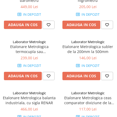
barometru
higrometru
449,00 Lei
205,00 Lei
IN DEPOZIT
IN DEPOZIT
ADAUGA IN COS
ADAUGA IN COS
Laborator Metrologic
Laborator Metrologic
Etalonare Metrologica
Etalonare Metrologica subler
termocupla sau
de la 200mm la 500mm
termorezistenta
239,00 Lei
146,00 Lei
IN DEPOZIT
IN DEPOZIT
ADAUGA IN COS
ADAUGA IN COS
Laborator Metrologic
Laborator Metrologic
Etalonare Metrologica balanta
Etalonare Metrologica ceas
industriala, cu sigla RENAR
comparator diviziune de la
0,1mm la 0,01mm
466,00 Lei
117,00 Lei
IN DEPOZIT
IN DEPOZIT