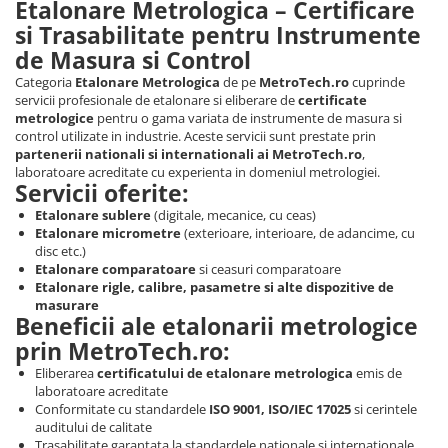
Etalonare Metrologica – Certificare
si Trasabilitate pentru Instrumente
de Masura si Control
Categoria
Etalonare Metrologica
de pe
MetroTech.ro
cuprinde
servicii profesionale de etalonare si eliberare de
certificate
metrologice
pentru o gama variata de instrumente de masura si
control utilizate in industrie. Aceste servicii sunt prestate prin
partenerii nationali si internationali ai MetroTech.ro
,
laboratoare acreditate cu experienta in domeniul metrologiei.
Servicii oferite:
Etalonare sublere
(digitale, mecanice, cu ceas)
Etalonare micrometre
(exterioare, interioare, de adancime, cu
disc etc.)
Etalonare comparatoare
si ceasuri comparatoare
Etalonare rigle, calibre, pasametre si alte dispozitive de
masurare
Beneficii ale etalonarii metrologice
prin MetroTech.ro:
Eliberarea
certificatului de etalonare metrologica
emis de
laboratoare acreditate
Conformitate cu standardele
ISO 9001, ISO/IEC 17025
si cerintele
auditului de calitate
Trasabilitate garantata la standardele nationale si internationale