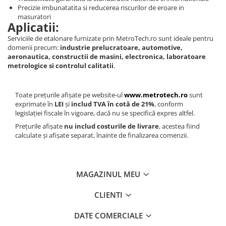
Precizie imbunatatita si reducerea riscurilor de eroare in
masuratori
Aplicatii:
Serviciile de etalonare furnizate prin MetroTech.ro sunt ideale pentru
domenii precum:
industrie prelucratoare, automotive,
aeronautica, constructii de masini, electronica, laboratoare
metrologice si controlul calitatii
.
Toate prețurile afișate pe website-ul
www.metrotech.ro
sunt
exprimate în
LEI
și
includ TVA în cotă de 21%
, conform
legislației fiscale în vigoare, dacă nu se specifică expres altfel.
Prețurile afișate
nu includ costurile de livrare
, acestea fiind
calculate și afișate separat, înainte de finalizarea comenzii.
MAGAZINUL MEU
CLIENTI
DATE COMERCIALE