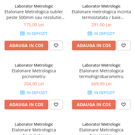
Ceasuri comparatoare cu levier
Laborator Metrologic
Laborator Metrologic
Micrometre speciale
Etalonare Metrologica subler
Etalonare metrologica incinta
Accesorii pentru ceasuri
peste 500mm sau rezolutie
termostatata / baie
Pasametre
comparatoare
0.001mm
termostatata 0–60°C, puncte
175,00 Lei
291,00 Lei
Accesorii micrometre
si praguri temperatura
IN DEPOZIT
IN DEPOZIT
ADAUGA IN COS
ADAUGA IN COS
Laborator Metrologic
Laborator Metrologic
Etalonare Metrologica
Etalonare Metrologica
picnometru
termohigrobarometru
204,00 Lei
669,00 Lei
IN DEPOZIT
IN DEPOZIT
ADAUGA IN COS
ADAUGA IN COS
Laborator Metrologic
Laborator Metrologic
Etalonare Metrologica
Etalonare Metrologica