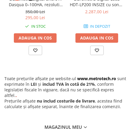
Dasqua 0–100HA, rezolutie
HDT-LP200 INSIZE cu sonda
0,5HA, precizie +/-2HA
D, conversie Vickers, Brinell,
350,00 Lei
2.287,00 Lei
Continut pachet:
Rockwell si Shore
295,00 Lei
Aparat de masurat grosimea stratului de acoperire INSIZE 0–
2000 µm
IN STOC
IN DEPOZIT
Etalon de calibrare la zero Fe si NFe
Folie de calibrare 100 µm
ADAUGA IN COS
ADAUGA IN COS
2 baterii AA 1,5 V
Avantaje si functionalitati:
Masurare precisa pe substraturi magnetice si nemagnetice
Mod automat combinat Fe/NFe pentru identificarea tipului
de material
Toate prețurile afișate pe website-ul
www.metrotech.ro
sunt
Rezolutie ridicata si raspuns rapid (0,5 s)
exprimate în
LEI
și
includ TVA în cotă de 21%
, conform
Palpator din rubin cu durabilitate ridicata si uzura redusa
legislației fiscale în vigoare, dacă nu se specifică expres
Functie de calibrare rapida la zero
altfel.
.
Memorie interna pentru 9 valori masurate
Prețurile afișate
nu includ costurile de livrare
, acestea fiind
Operare intuitiva si afisaj clar
calculate și afișate separat, înainte de finalizarea comenzii.
Constructie robusta, potrivita pentru utilizare industriala si
control calitate
MAGAZINUL MEU
Utilizari recomandate: