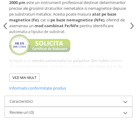
2000 µm
este un instrument profesional destinat determinarilor
precise ale grosimii straturilor nemetalice si nemagnetice depuse
pe substraturi metalice. Acesta poate masura
atat pe baze
magnetice (Fe)
, cat si
pe baze nemagnetice (NFe)
, oferind de
asemenea un
mod combinat Fe/NFe
pentru identificare
automata a tipului de substrat.
Echipat cu o
sonda universala cu palpator din rubin
pentru
durabilitate si precizie, aparatul se remarca prin
timp scurt de
masurare (0,5 s)
,
rezolutie ridicata de pana la 0,1 µm
, si
precizie ±(2 + 3%L) µm
VEZI MAI MULT
. Este ideal pentru verificarea straturilor
de vopsea, pulberi, materiale plastice, galvanizare sau anodizare.
Informatii conformitate produs
Specificatii tehnice:
Caracteristici
Interval de masurare: 0–2000 µm
Review-uri
(0)
Precizie: ±(2 + 3%L) µm (L = valoarea masurata in µm)
Rezolutie:
0,1 µm pentru <100 µm
1 µm pentru 100–500 µm
0,01 mm pentru 1–2 mm