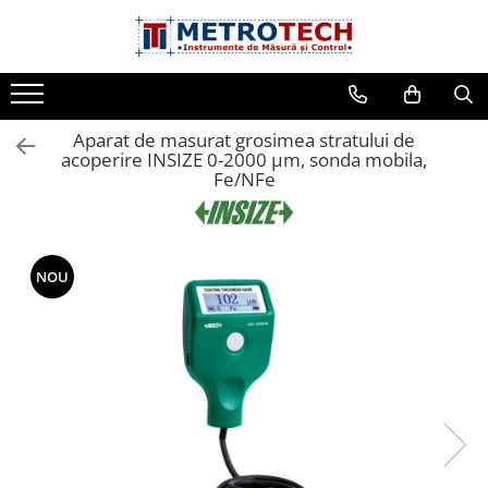
Sublere
Micrometre
Ceasuri comparatoare
Aparate de masura si control
Durometre, rugozimetre, grosimetre
Lupe si microscoape
Cale, pini, lere, calibre sudura
Rigle, rulete, benzi grosime
Cantare si dinamometre industriale
Instrumente de masurat planeitati si unghiuri
Instrumente de centrare si marcare
Scule si consumabile industriale
Echipamente constructii si industrie
Etalonare Metrologica
Micrometre mecanice
Ceasuri comparatoare digitale
Termometre si higrometre
Durometre
Lupe
Seturi cale plan paralele
Benzi grosime
Cantare de numarare
Nivele de precizie
Compasuri profesionale
Scule dinamometrice
Nivelmetre apa
Etalonare Subler
Sublere digitale
Aparat de masurat grosimea stratului de
Micrometre digitale
Ceasuri comparatoare mecanice
Multimetre digitale
Rugozimetre
Microscoape industriale
Calibre sudura
Rulete
Cantare cu carlig
Nivele digitale
Dispozitive setare punct zero
Filiere si tarozi
Lampi si lanterne
Etalonare Micrometru
Sublere mecanice
acoperire INSIZE 0-2000 µm, sonda mobila,
Micrometre de interior in 2 puncte
Ceasuri comparatoare digitale de
Telemetre laser
Grosimetre
Pene de masurat
Roti de masura
Cantare de precizie
Echere vincluri
Ace de trasat si punctatoare
Accesorii Sudura
Busole si altimetre
Etalonare Ceas Comparator
Fe/NFe
Sublere digitale de adancime
exterior
Micrometre tubulare de interior
Umidometre
Comparatoare profil suprafata
Pini cilindrici de masurare
Rigle
Cantare de banc
Rigle planeitate
Dispozitive de centrare
Discuri de curatare
Analizoare umiditate
Etalonare Balanta Industriala si
Sublere mecanice de adancime
Ceasuri comparatoare digitale de
Cantar
Micrometre de adancime
Luxmetre
Accesorii durometre si
Seturi de lere
Circometre
Cantare cu platforma
Mese de control planeitate
Poansoane si sabloane de marcat
Accesorii industriale
Sclerometre
Sublere cu cadran
interior
rugozimetre
Etalonare Termometru Higrometru
Micrometre mecanice de interior
Tahometre
Cronometru si numaratoare
Dinamometre
Menghine de precizie
NOU
Sublere speciale digitale
Truse de alezaj cu ceas
in 3 puncte
Etalonare Cheie Dinamometrica
comparator
Anemometre
Raportoare
Sublere speciale mecanice
Micrometre digitale de interior in
Etalonare Dinamometru
Ceasuri comparatoare digitale de
Sonometre
Sublere digitale de inaltime
3 puncte
grosimi
Etalonare Manometru
Analizoare optice
Sublere mecanice de inaltime
Micrometre pentru caneluri
Ceasuri comparatoare mecanice
Etalonare Aparate de Masura
Rigle digitale
de grosimi
Micrometre cu disc
Etalonare Instrumente de Masura
Accesorii sublere
Ceasuri comparatoare de
Micrometre cu varfuri ascutite
adancime
Transfer date sublere
Micrometre pentru filete