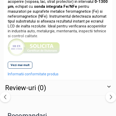
acoperire (vopsea, lac, strat protector) in intervalul
0-1300
µm
, echipat cu
sonda integrata Fe/NFe
pentru
masuratori pe suprafete metalice feromagnetice (Fe) si
neferomagnetice (NFe). Instrumentul detecteaza automat
tipul substratului si afiseaza rezultatul instant pe ecranul
LCD de inalta rezolutie. Ideal pentru verificarea acoperirilor
in industria auto, metalurgie, mentenanta, inspectii tehnice
si control calitate.
Construit compact si usor, aparatul permite efectuarea
Vezi mai mult
masuratorilor precise chiar si pe zone curbate datorita
razelor minime acceptate. Este alimentat cu 2 baterii AAA
Informatii conformitate produs
si dispune de functie de auto-testare si memorie interna
pentru ultimele 20 de masuratori.
Review-uri
(0)
Specificatii Tehnice
Tip aparat: Tester grosime strat acoperire Fe/NFe
Recomandari