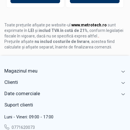
Inspectii auto (caroserii, vopsea originala vs.
repictare).
Controlul calitatii in productie si service-uri.
Toate prețurile afișate pe website-ul
www.metrotech.ro
sunt
exprimate în
Mentenanta si verificari tehnice in industrie.
LEI
și
includ TVA în cotă de 21%
, conform legislației
fiscale în vigoare, dacă nu se specifică expres altfel.
.
Masurarea grosimii acoperirilor in medii metalurgice
Prețurile afișate
nu includ costurile de livrare
, acestea fiind
si chimice.
calculate și afișate separat, înainte de finalizarea comenzii.
Instrunctiuni Esentiale de Siguranta
Magazinul meu
Produsul
nu este rezistent la apa
– evita contactul
cu lichide.
Clienti
Nu curata sonda cu obiecte dure sau ascutite.
Date comerciale
Masurarea este posibila doar pe suprafete metalice
Fe sau NFe.
Suport clienti
Nu este compatibil cu plastic, lemn, materiale
compozite sau metale pretioase.
Luni - Vineri: 09:00 - 17:00
Inlocuieste imediat bateriile daca apare simbolul de
0771620073
baterie slaba.