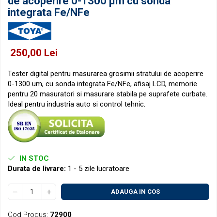
de acoperire 0-1300 μm cu sonda
Micrometre pentru filete
Accesorii pentru ceasuri
integrata Fe/NFe
comparatoare
Micrometre speciale
Pasametre
Accesorii micrometre
250,00 Lei
Tester digital pentru masurarea grosimii stratului de acoperire
0-1300 um, cu sonda integrata Fe/NFe, afisaj LCD, memorie
pentru 20 masuratori si masurare stabila pe suprafete curbate.
Ideal pentru industria auto si control tehnic.
IN STOC
Durata de livrare:
1 - 5 zile lucratoare
ADAUGA IN COS
Cod Produs:
72900