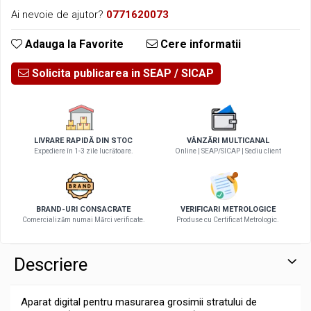
Ai nevoie de ajutor?
0771620073
Adauga la Favorite
Cere informatii
Solicita publicarea in SEAP
LIVRARE RAPIDĂ DIN STOC
VÂNZĂRI MULTICANAL
Expediere în 1-3 zile lucrătoare.
Online | SEAP/SICAP | Sediu client
BRAND-URI CONSACRATE
VERIFICARI METROLOGICE
Comercializăm numai Mărci verificate.
Produse cu Certificat Metrologic.
Descriere
Aparat digital pentru masurarea grosimii stratului de